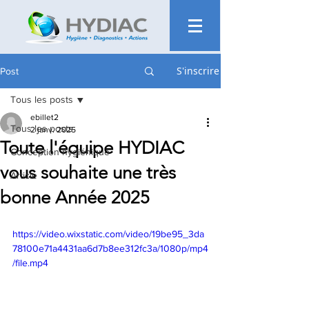
S'inscrire
Post
Tous les posts
ebillet2
Tous les posts
2 janv. 2025
Toute l'équipe HYDIAC
Conception hygiénique
vous souhaite une très
Article
bonne Année 2025
https://video.wixstatic.com/video/19be95_3da
78100e71a4431aa6d7b8ee312fc3a/1080p/mp4
/file.mp4