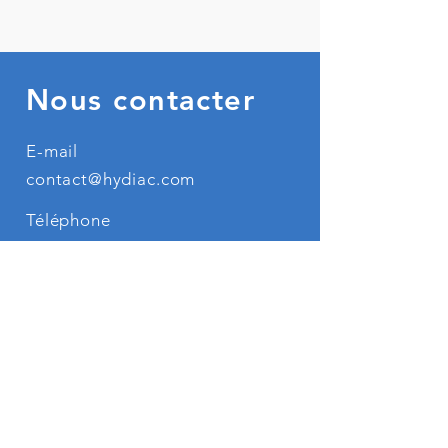
Nous contacter
E-mail
contact@hydiac.com
Téléphone
02 99 22 05 69
Adresse
4 B rue du Bignon, Centre
d’affaires B2
35000 Rennes