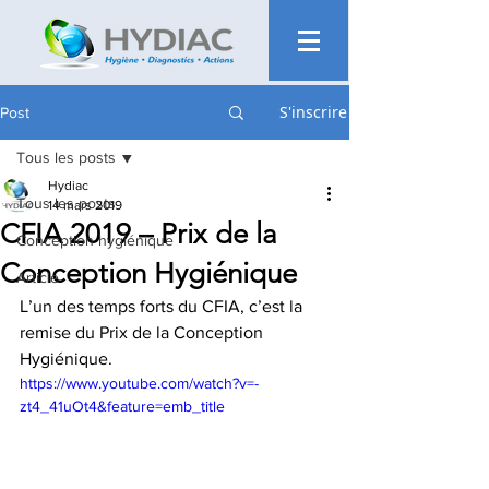
S'inscrire
Post
Tous les posts
Hydiac
Tous les posts
14 mars 2019
CFIA 2019 – Prix de la
Conception hygiénique
Conception Hygiénique
Article
L’un des temps forts du CFIA, c’est la 
remise du Prix de la Conception 
Hygiénique.
https://www.youtube.com/watch?v=-
zt4_41uOt4&feature=emb_title